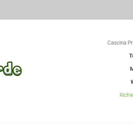
Cascina Pr
T
M
Richi