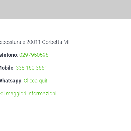
epositurale 20011 Corbetta MI
elefono
:
0297950596
obile
:
338 160 3661
Whatsapp
:
Clicca qui!
edi maggiori informazioni!