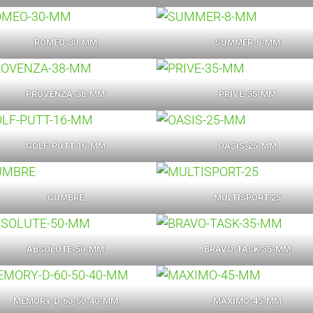
ROMEO-30-MM
SUMMER-8-MM
PROVENZA-38-MM
PRIVE-35-MM
GOLF-PUTT-16-MM
OASIS-25-MM
CUMBRE
MULTISPORT-25
ABSOLUTE-50-MM
BRAVO-TASK-35-MM
MEMORY-D-60-50-40-MM
MAXIMO-45-MM