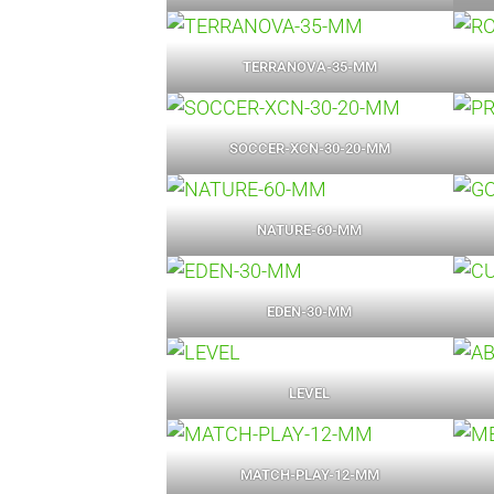
TERRANOVA-35-MM
SOCCER-XCN-30-20-MM
NATURE-60-MM
EDEN-30-MM
LEVEL
MATCH-PLAY-12-MM