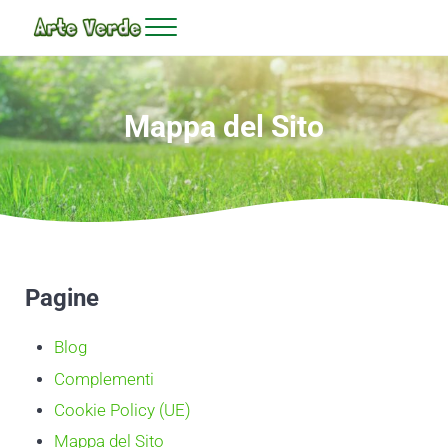
Passa al contenuto principale
Skip to header right navigation
Skip to site footer
Menu
Prato sintetico Milano - Arte Verde
Mappa del Sito
Pagine
Blog
Complementi
Cookie Policy (UE)
Mappa del Sito