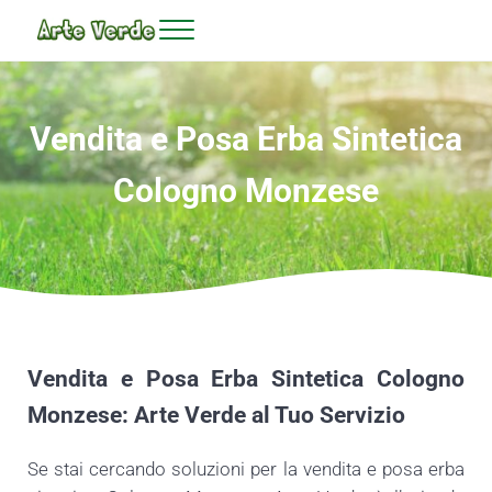
Passa al contenuto principale
Skip to header right navigation
Skip to site footer
Menu
Prato sintetico Milano - Arte Verde
Vendita e Posa Erba Sintetica
Cologno Monzese
Vendita e Posa Erba Sintetica Cologno
Monzese: Arte Verde al Tuo Servizio
Se stai cercando soluzioni per la vendita e posa erba